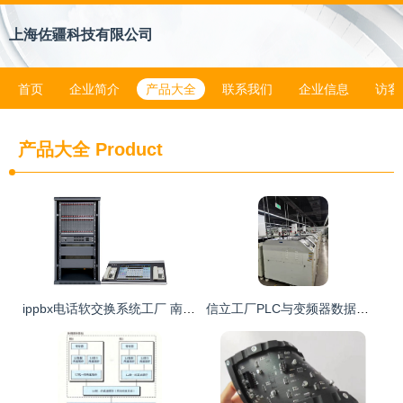
上海佐疆科技有限公司
首页
企业简介
产品大全
联系我们
企业信息
访客
产品大全
Product
ippbx电话软交换系统工厂 南京申瓯通信 张家港ippbx高清图片 高清大图
信立工厂PLC与变频器数据采集系统集成方案研究